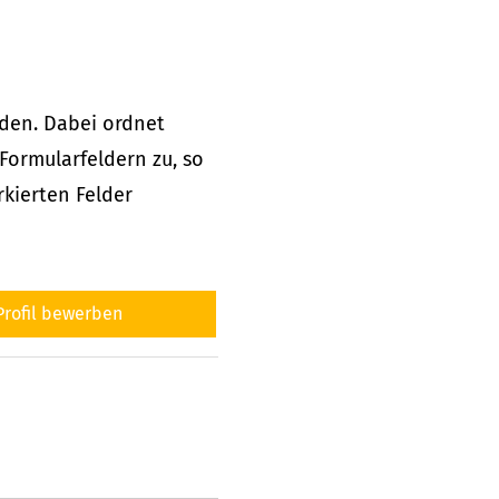
n
aden. Dabei ordnet
ormularfeldern zu, so
kierten Felder
-Profil bewerben