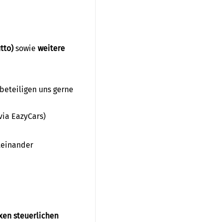
utto)
sowie
weitere
r beteiligen uns gerne
via EazyCars)
einander
en steuerlichen