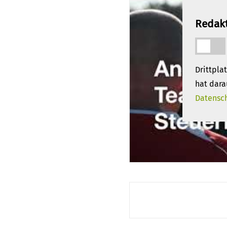
Redakt
Drittpla
hat dara
Datensc