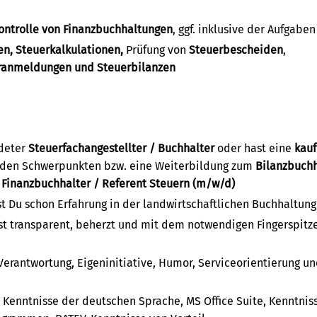
Kontrolle von Finanzbuchhaltungen
, ggf. inklusive der Aufgab
en, Steuerkalkulationen,
Prüfung von
Steuerbescheiden
,
ranmeldungen und Steuerbilanzen
ldeter
Steuerfachangestellter / Buchhalter
oder hast eine
kau
den Schwerpunkten bzw. eine Weiterbildung zum
Bilanzbuchh
 Finanzbuchhalter / Referent Steuern (m/w/d)
t Du schon Erfahrung in der landwirtschaftlichen Buchhaltung
t transparent, beherzt und mit dem notwendigen Fingerspitzen
 Verantwortung, Eigeninitiative, Humor, Serviceorientierung und
e Kenntnisse der deutschen Sprache, MS Office Suite, Kenntnis