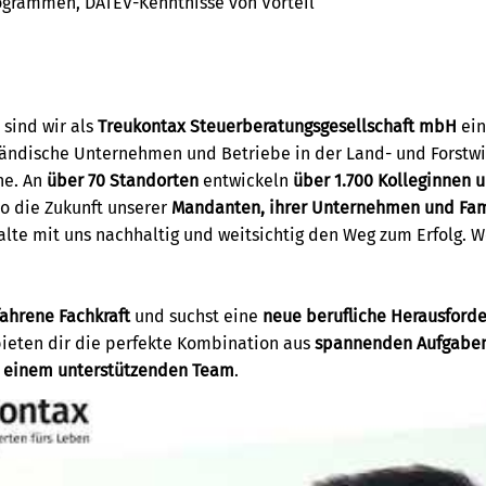
grammen, DATEV-Kenntnisse von Vorteil
 sind wir als
Treukontax Steuerberatungsgesellschaft mbH
ein
tändische Unternehmen und Betriebe in der Land- und Forstwir
he. An
über 70 Standorten
entwickeln
über 1.700 Kolleginnen 
o die Zukunft unserer
Mandanten, ihrer Unternehmen und Fam
lte mit uns nachhaltig und weitsichtig den Weg zum Erfolg. 
fahrene Fachkraft
und suchst eine
neue berufliche Herausford
 bieten dir die perfekte Kombination aus
spannenden Aufgaben,
d
einem unterstützenden Team
.