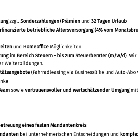
tung
zzgl.
Sonderzahlungen/Prämien
und
32 Tagen Urlaub
rfinanzierte betriebliche Altersversorgung (4% vom Monatsbr
zeiten
und
Homeoffice
Möglichkeiten
rung im Bereich Steuern - bis zum Steuerberater (m/w/d
). Wi
er Weiterbildungen.
itätsangebote
(Fahrradleasing via BusinessBike und Auto-Abo 
änke
Team
sowie
vertrauensvoller und wertschätzender Umgang
mit
etreuung eines festen Mandantenkreis
andanten
bei unternehmerischen Entscheidungen und
komplex